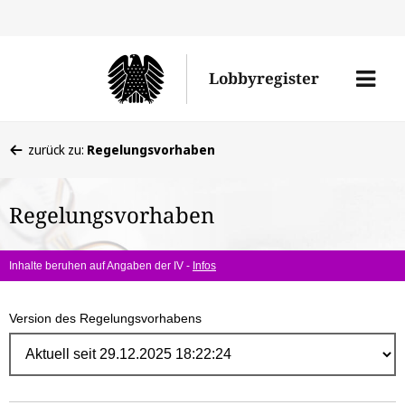
Direk
zum
Men
Lobbyregister
Inhal
öffne
Sie
zurück zu:
Regelungsvorhaben
befinden
sich
Regelungsvorhaben
hier:
Inhalte beruhen auf Angaben der IV -
Infos
Version des Regelungsvorhabens