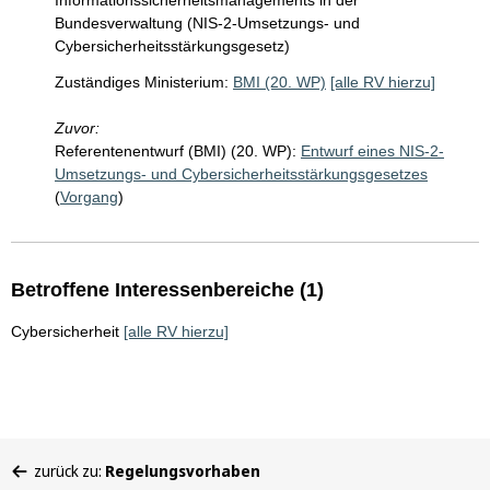
Informationssicherheitsmanagements in der
Bundesverwaltung (NIS-2-Umsetzungs- und
Cybersicherheitsstärkungsgesetz)
Zuständiges Ministerium:
BMI (20. WP)
[alle RV hierzu]
Zuvor:
Referentenentwurf (BMI) (20. WP):
Entwurf eines NIS-2-
Umsetzungs- und Cybersicherheitsstärkungsgesetzes
(
Vorgang
)
Betroffene Interessenbereiche (1)
Cybersicherheit
[alle RV hierzu]
Sie
zurück zu:
Regelungsvorhaben
befinden