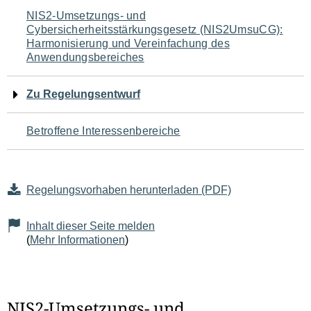
Navigation
NIS2-Umsetzungs- und
Cybersicherheitsstärkungsgesetz (NIS2UmsuCG):
für
Harmonisierung und Vereinfachung des
Anwendungsbereiches
den
Seiteninhalt
Zu Regelungsentwurf
Betroffene Interessenbereiche
Regelungsvorhaben herunterladen (PDF)
Inhalt dieser Seite melden
(
Mehr Informationen
)
NIS2-Umsetzungs- und