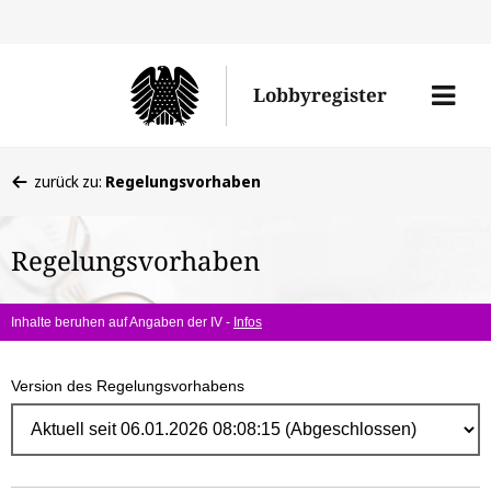
Direk
zum
Men
Lobbyregister
Inhal
öffne
Sie
zurück zu:
Regelungsvorhaben
befinden
sich
Regelungsvorhaben
hier:
Inhalte beruhen auf Angaben der IV -
Infos
Version des Regelungsvorhabens