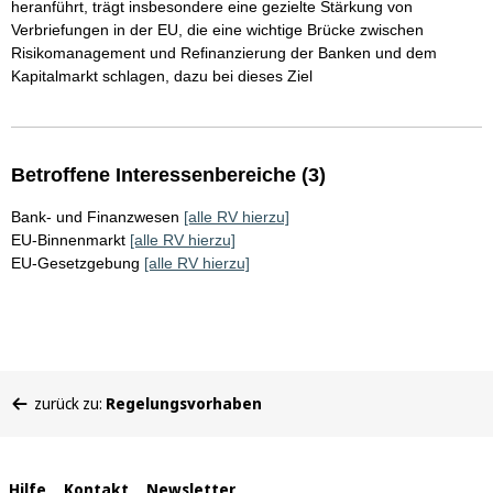
heranführt, trägt insbesondere eine gezielte Stärkung von
Verbriefungen in der EU, die eine wichtige Brücke zwischen
Risikomanagement und Refinanzierung der Banken und dem
Kapitalmarkt schlagen, dazu bei dieses Ziel
Betroffene Interessenbereiche (3)
Bank- und Finanzwesen
[alle RV hierzu]
EU-Binnenmarkt
[alle RV hierzu]
EU-Gesetzgebung
[alle RV hierzu]
Sie
zurück zu:
Regelungsvorhaben
befinden
sich
hier:
Hilfe
Kontakt
Newsletter