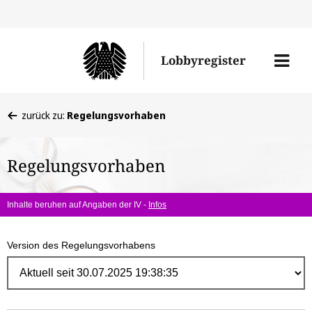
Direk
zum
Men
Lobbyregister
Inhal
öffne
Sie
zurück zu:
Regelungsvorhaben
befinden
sich
Regelungsvorhaben
hier:
Inhalte beruhen auf Angaben der IV -
Infos
Version des Regelungsvorhabens