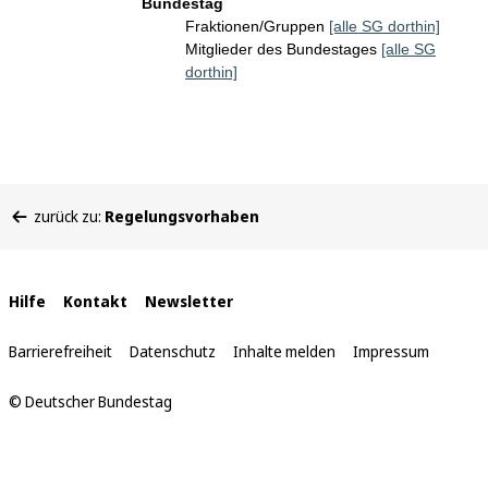
Bundestag
Fraktionen/Gruppen
[alle SG dorthin]
Mitglieder des Bundestages
[alle SG
dorthin]
Sie
zurück zu:
Regelungsvorhaben
befinden
sich
hier:
Interne
Hilfe
Kontakt
Newsletter
Links
Barrierefreiheit
Datenschutz
Inhalte melden
Impressum
© Deutscher Bundestag