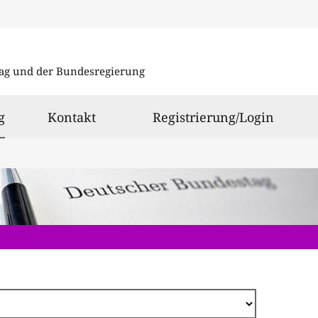
Direkt
zum
ag und der Bundesregierung
Inhalt
ausgewählt
g
Kontakt
Registrierung/Login