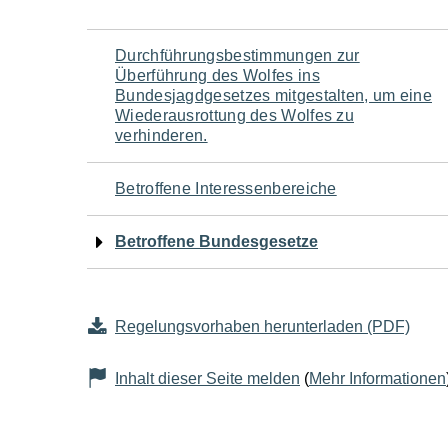
Navigation
Durchführungsbestimmungen zur
Überführung des Wolfes ins
für
Bundesjagdgesetzes mitgestalten, um eine
Wiederausrottung des Wolfes zu
verhinderen.
den
Seiteninhalt
Betroffene Interessenbereiche
Betroffene Bundesgesetze
Regelungsvorhaben herunterladen (PDF)
Inhalt dieser Seite melden
(
Mehr Informationen