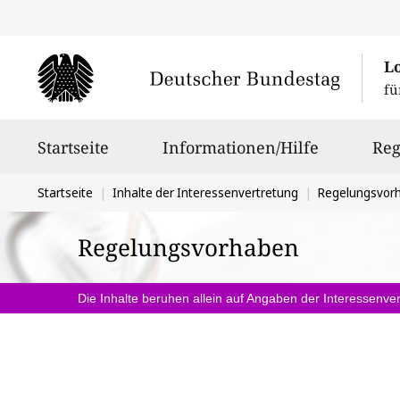
L
fü
Hauptnavigation
Startseite
Informationen/Hilfe
Reg
Sie
Startseite
Inhalte der Interessenvertretung
Regelungsvor
befinden
Regelungsvorhaben
sich
hier:
Die Inhalte beruhen allein auf Angaben der Interessenver