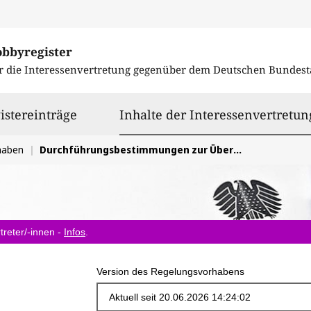
obbyregister
r die Interessenvertretung gegenüber dem
Deutschen Bundest
istereinträge
Inhalte der Interessenvertretun
haben
Durchführungsbestimmungen zur Überführung des Wolfes ins Bundesjagdgesetzes mitgestalten, um eine Wiederausrottung des Wolfes zu verhinderen.
treter/-innen -
Infos
.
Version des Regelungsvorhabens