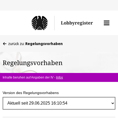
Direk
zum
Men
Lobbyregister
Inhal
öffne
Sie
zurück zu:
Regelungsvorhaben
befinden
sich
Regelungsvorhaben
hier:
Inhalte beruhen auf Angaben der IV -
Infos
Version des Regelungsvorhabens