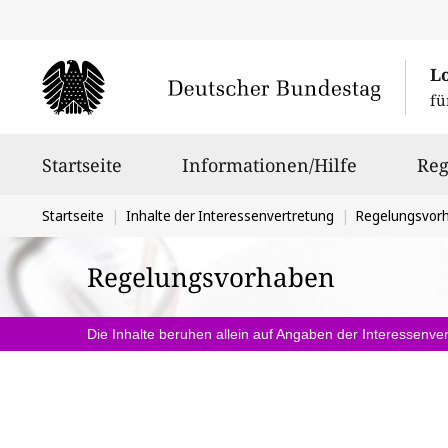
L
fü
Hauptnavigation
Startseite
Informationen/Hilfe
Reg
Sie
Startseite
Inhalte der Interessenvertretung
Regelungsvor
befinden
Regelungsvorhaben
sich
hier:
Die Inhalte beruhen allein auf Angaben der Interessenver