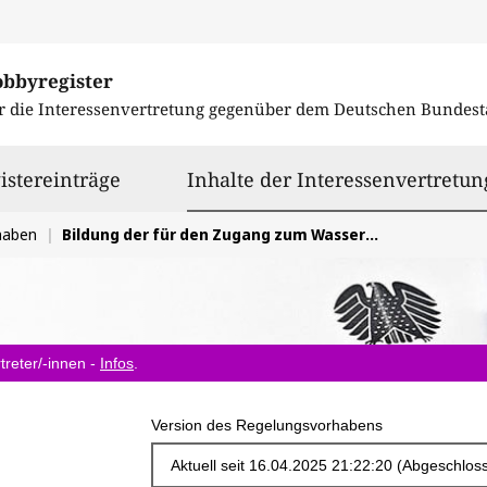
obbyregister
r die Interessenvertretung gegenüber dem
Deutschen Bundest
istereinträge
Inhalte der Interessenvertretun
haben
Bildung der für den Zugang zum Wasserstoff-Kernnetz zu erhebenden Netzentgelte und zur Einrichtung eines Amortisationsmechanismus
treter/-innen -
Infos
.
Version des Regelungsvorhabens