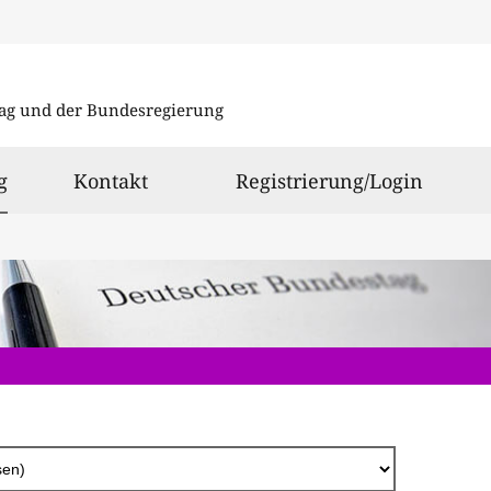
Direkt
zum
ag und der Bundesregierung
Inhalt
ausgewählt
g
Kontakt
Registrierung/Login