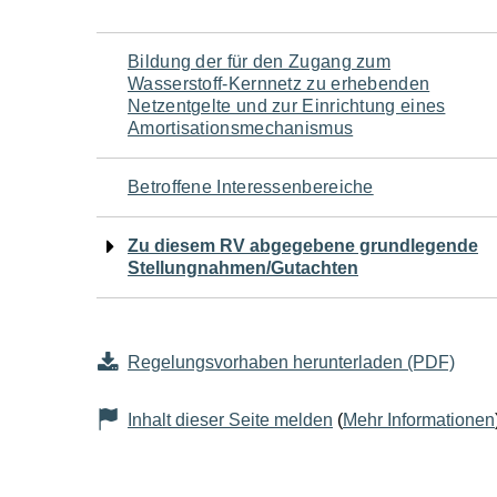
Navigation
Bildung der für den Zugang zum
Wasserstoff-Kernnetz zu erhebenden
für
Netzentgelte und zur Einrichtung eines
Amortisationsmechanismus
den
Betroffene Interessenbereiche
Seiteninhalt
Zu diesem RV abgegebene grundlegende
Stellungnahmen/Gutachten
Regelungsvorhaben herunterladen (PDF)
Inhalt dieser Seite melden
(
Mehr Informationen