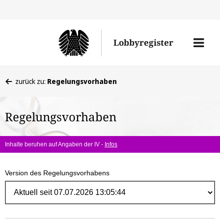
Direk
zum
Men
Lobbyregister
Inhal
öffne
Sie
zurück zu:
Regelungsvorhaben
befinden
sich
Regelungsvorhaben
hier:
Inhalte beruhen auf Angaben der IV -
Infos
Version des Regelungsvorhabens