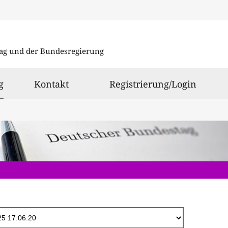
Direkt
zum
ag und der Bundesregierung
Inhalt
ausgewählt
g
Kontakt
Registrierung/Login