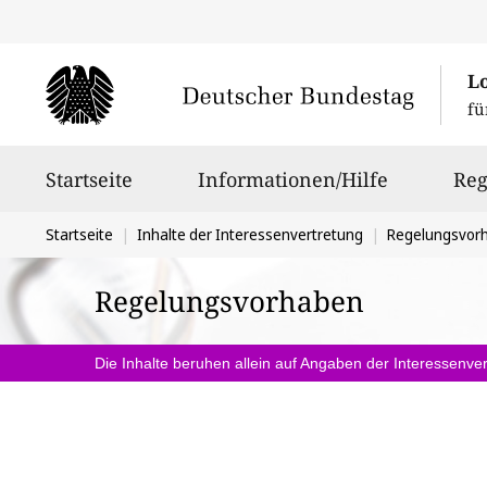
L
fü
Hauptnavigation
Startseite
Informationen/Hilfe
Reg
Sie
Startseite
Inhalte der Interessenvertretung
Regelungsvor
befinden
Regelungsvorhaben
sich
hier:
Die Inhalte beruhen allein auf Angaben der Interessenver