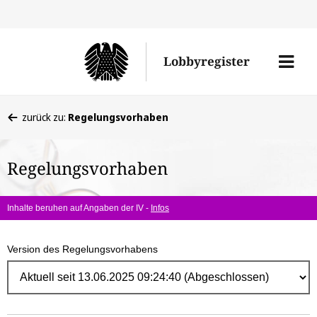
Direk
zum
Men
Lobbyregister
Inhal
öffne
Sie
zurück zu:
Regelungsvorhaben
befinden
sich
Regelungsvorhaben
hier:
Inhalte beruhen auf Angaben der IV -
Infos
Version des Regelungsvorhabens