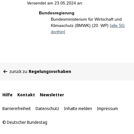
Versendet am 23.05.2024 an:
Bundesregierung
Bundesministerium für Wirtschaft und
Klimaschutz (BMWK) (20. WP)
[alle SG
dorthin]
Sie
zurück zu:
Regelungsvorhaben
befinden
sich
hier:
Interne
Hilfe
Kontakt
Newsletter
Links
Barrierefreiheit
Datenschutz
Inhalte melden
Impressum
© Deutscher Bundestag