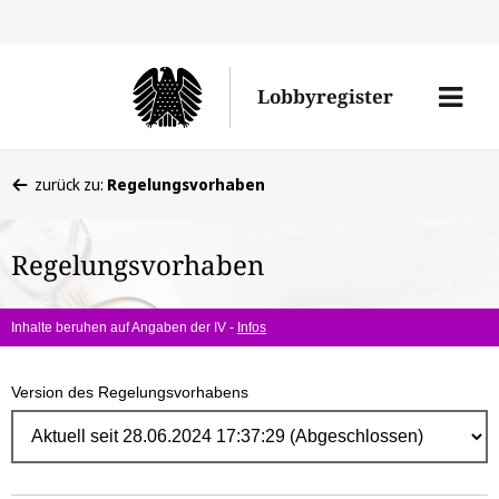
Direk
zum
Men
Lobbyregister
Inhal
öffne
Sie
zurück zu:
Regelungsvorhaben
befinden
sich
Regelungsvorhaben
hier:
Inhalte beruhen auf Angaben der IV -
Infos
Version des Regelungsvorhabens