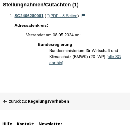
Stellungnahmen/Gutachten (1)
SG2406280081
(
PDF - 8 Seiten
)
Adressatenkreis:
Versendet am 08.05.2024 an:
Bundesregierung
Bundesministerium für Wirtschaft und
Klimaschutz (BMWK) (20. WP)
[alle SG
dorthin]
Sie
zurück zu:
Regelungsvorhaben
befinden
sich
hier:
Interne
Hilfe
Kontakt
Newsletter