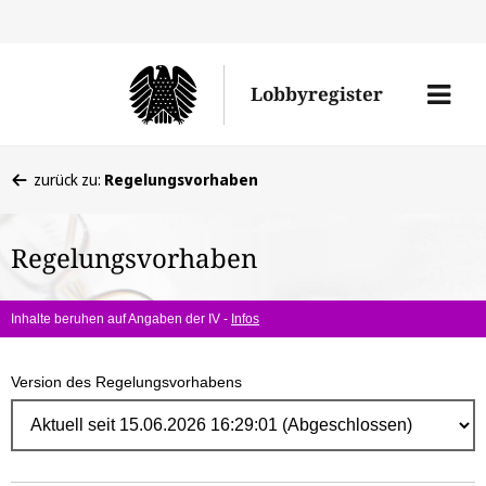
Direk
zum
Men
Lobbyregister
Inhal
öffne
Sie
zurück zu:
Regelungsvorhaben
befinden
sich
Regelungsvorhaben
hier:
Inhalte beruhen auf Angaben der IV -
Infos
Version des Regelungsvorhabens