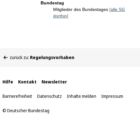
Bundestag
Mitglieder des Bundestages
[alle SG
dorthin]
Sie
zurück zu:
Regelungsvorhaben
befinden
sich
hier:
Interne
Hilfe
Kontakt
Newsletter
Links
Barrierefreiheit
Datenschutz
Inhalte melden
Impressum
© Deutscher Bundestag