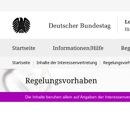
L
fü
Hauptnavigation
Startseite
Informationen/Hilfe
Reg
Sie
Startseite
Inhalte der Interessenvertretung
Regelungsvor
befinden
Regelungsvorhaben
sich
hier:
Die Inhalte beruhen allein auf Angaben der Interessenver