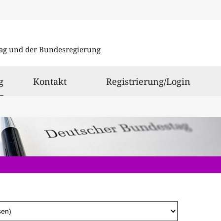
Direkt
zum
ag und der Bundesregierung
Inhalt
ausgewählt
g
Kontakt
Registrierung/Login