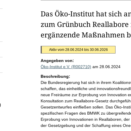
Das Öko-Institut hat sich
zum Grünbuch Reallabore f
ergänzende Maßnahmen be
Aktiv vom 28.06.2024 bis 30.06.2026
Angegeben von:
Öko-Institut e.V. (R002710)
am 28.06.2024
Beschreibung:
Die Bundesregierung hat sich in ihrem Koalitions
schaffen, das einheitliche und innovationsfreun
neue Freiräume zur Erprobung von Innovation erm
Konsultation zum Reallabore-Gesetz durchgeführt
)
Gesetzentwurfes einfließen sollen. Das Öko-Inst
spezifischen Fragen des BMWK zu übergreifende
Erprobung von Innovationen in Reallaboren, der 
der Gesetzgebung und der Schaffung eines One-