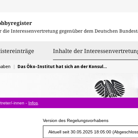
obbyregister
r die Interessenvertretung gegenüber dem
Deutschen Bundest
istereinträge
Inhalte der Interessenvertretun
haben
Das Öko-Institut hat sich an der Konsultation des BMWK zum Grünbuch Reallabore für ein Reallabore-Gesetz und ergänzende Maßnahmen beteiligt
treter/-innen -
Infos
.
Version des Regelungsvorhabens