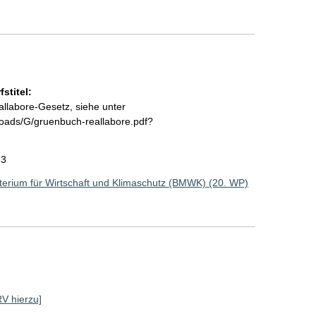
stitel:
allabore-Gesetz, siehe unter
oads/G/gruenbuch-reallabore.pdf?
23
erium für Wirtschaft und Klimaschutz (BMWK) (20. WP)
RV hierzu]