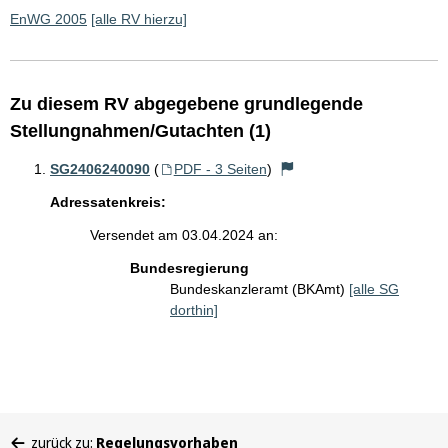
EnWG 2005
[alle RV hierzu]
Zu diesem RV abgegebene grundlegende
Stellungnahmen/Gutachten (1)
SG2406240090
(
PDF - 3 Seiten
)
Adressatenkreis:
Versendet am 03.04.2024 an:
Bundesregierung
Bundeskanzleramt (BKAmt)
[alle SG
dorthin]
Sie
zurück zu:
Regelungsvorhaben