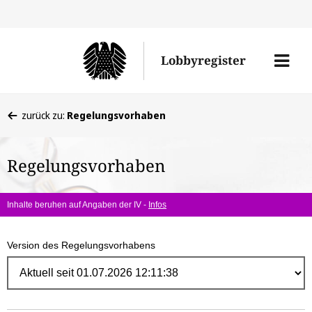
Direk
zum
Men
Lobbyregister
Inhal
öffne
Sie
zurück zu:
Regelungsvorhaben
befinden
sich
Regelungsvorhaben
hier:
Inhalte beruhen auf Angaben der IV -
Infos
Version des Regelungsvorhabens