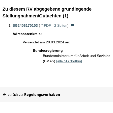
Zu diesem RV abgegebene grundlegende
Stellungnahmen/Gutachten (1)
SG2406170103
(
PDF - 2 Seiten
)
Adressatenkreis:
Versendet am 20.03.2024 an:
Bundesregierung
Bundesministerium für Arbeit und Soziales
(BMAS)
[alle SG dorthin]
Sie
zurück zu:
Regelungsvorhaben
befinden
sich
hier: