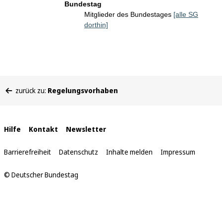
Bundestag
Mitglieder des Bundestages
[alle SG
dorthin]
Sie
zurück zu:
Regelungsvorhaben
befinden
sich
hier:
Interne
Hilfe
Kontakt
Newsletter
Links
Barrierefreiheit
Datenschutz
Inhalte melden
Impressum
© Deutscher Bundestag