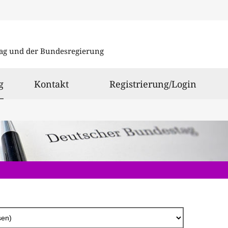
Direkt
zum
ag und der Bundesregierung
Inhalt
ausgewählt
g
Kontakt
Registrierung/Login