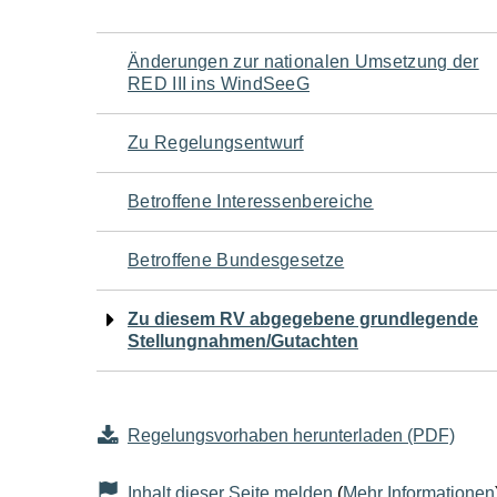
Navigation
Änderungen zur nationalen Umsetzung der
RED III ins WindSeeG
für
Zu Regelungsentwurf
den
Betroffene Interessenbereiche
Seiteninhalt
Betroffene Bundesgesetze
Zu diesem RV abgegebene grundlegende
Stellungnahmen/Gutachten
Regelungsvorhaben herunterladen (PDF)
Inhalt dieser Seite melden
(
Mehr Informationen