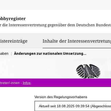
obbyregister
r die Interessenvertretung gegenüber dem
Deutschen Bundest
istereinträge
Inhalte der Interessenvertretun
haben
Änderungen zur nationalen Umsetzung der RED III ins WindSeeG
treter/-innen -
Infos
.
Version des Regelungsvorhabens