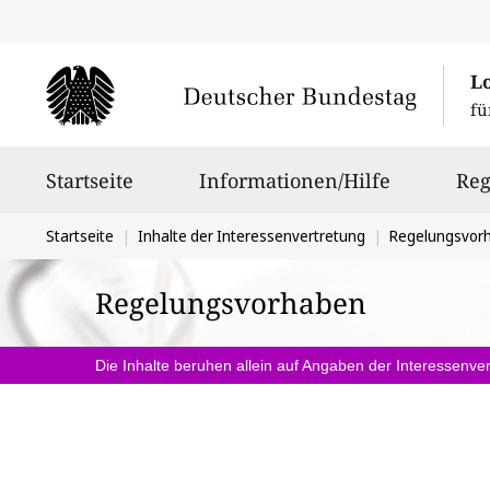
L
fü
Hauptnavigation
Startseite
Informationen/Hilfe
Reg
Sie
Startseite
Inhalte der Interessenvertretung
Regelungsvor
befinden
Regelungsvorhaben
sich
hier:
Die Inhalte beruhen allein auf Angaben der Interessenver