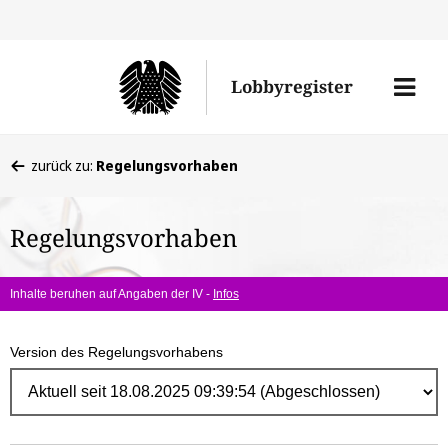
Direk
zum
Men
Lobbyregister
Inhal
öffne
Sie
zurück zu:
Regelungsvorhaben
befinden
sich
Regelungsvorhaben
hier:
Inhalte beruhen auf Angaben der IV -
Infos
Version des Regelungsvorhabens