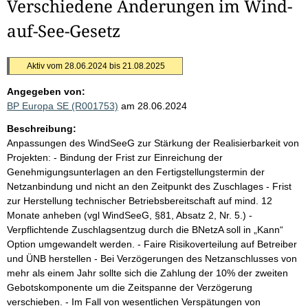
Verschiedene Änderungen im Wind-
auf-See-Gesetz
Aktiv vom 28.06.2024 bis 21.08.2025
Angegeben von:
BP Europa SE (R001753)
am 28.06.2024
Beschreibung:
Anpassungen des WindSeeG zur Stärkung der Realisierbarkeit von
Projekten: - Bindung der Frist zur Einreichung der
Genehmigungsunterlagen an den Fertigstellungstermin der
Netzanbindung und nicht an den Zeitpunkt des Zuschlages - Frist
zur Herstellung technischer Betriebsbereitschaft auf mind. 12
Monate anheben (vgl WindSeeG, §81, Absatz 2, Nr. 5.) -
Verpflichtende Zuschlagsentzug durch die BNetzA soll in „Kann“
Option umgewandelt werden. - Faire Risikoverteilung auf Betreiber
und ÜNB herstellen - Bei Verzögerungen des Netzanschlusses von
mehr als einem Jahr sollte sich die Zahlung der 10% der zweiten
Gebotskomponente um die Zeitspanne der Verzögerung
verschieben. - Im Fall von wesentlichen Verspätungen von