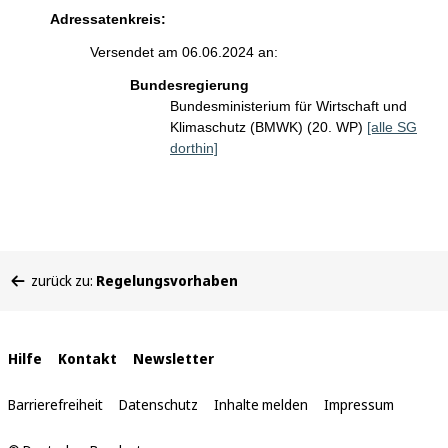
Adressatenkreis:
Versendet am 06.06.2024 an:
Bundesregierung
Bundesministerium für Wirtschaft und
Klimaschutz (BMWK) (20. WP)
[alle SG
dorthin]
Sie
zurück zu:
Regelungsvorhaben
befinden
sich
hier:
Interne
Hilfe
Kontakt
Newsletter
Links
Barrierefreiheit
Datenschutz
Inhalte melden
Impressum