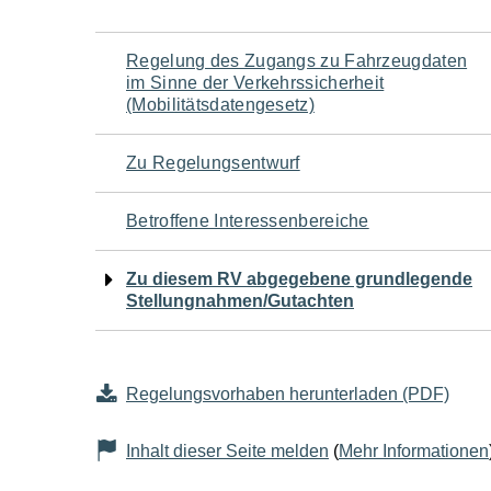
Navigation
Regelung des Zugangs zu Fahrzeugdaten
im Sinne der Verkehrssicherheit
für
(Mobilitätsdatengesetz)
den
Zu Regelungsentwurf
Seiteninhalt
Betroffene Interessenbereiche
Zu diesem RV abgegebene grundlegende
Stellungnahmen/Gutachten
Regelungsvorhaben herunterladen (PDF)
Inhalt dieser Seite melden
(
Mehr Informationen