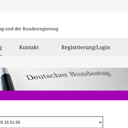
Direkt
zum
ag und der Bundesregierung
Inhalt
ausgewählt
g
Kontakt
Registrierung/Login