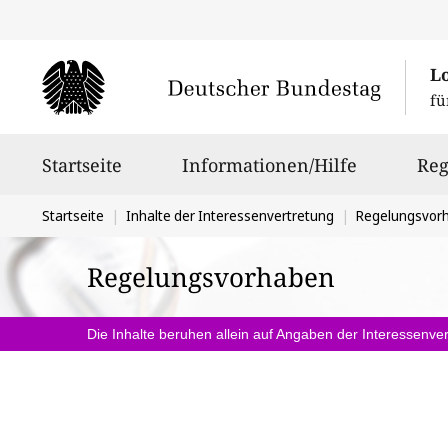
L
fü
Hauptnavigation
Startseite
Informationen/Hilfe
Reg
Sie
Startseite
Inhalte der Interessenvertretung
Regelungsvor
befinden
Regelungsvorhaben
sich
hier:
Die Inhalte beruhen allein auf Angaben der Interessenver