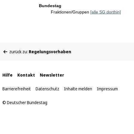
Bundestag
Fraktionen/Gruppen
[alle SG dorthin]
Sie
zurück zu:
Regelungsvorhaben
befinden
sich
hier:
Interne
Hilfe
Kontakt
Newsletter
Links
Barrierefreiheit
Datenschutz
Inhalte melden
Impressum
© Deutscher Bundestag