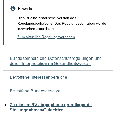
Hinweis
Dies ist eine historische Version des
Regelungsvorhabens. Das Regelungsvorhaben wurde
inzwischen aktualisiert.
Zum aktuellen Regelungsvorhaben
Navigation
Bundeseinheitliche Datenschutzregelungen und
deren Interpretation im Gesundheitswesen
für
den
Betroffene Interessenbereiche
Seiteninhalt
Betroffene Bundesgesetze
Zu diesem RV abgegebene grundlegende
Stellungnahmen/Gutachten