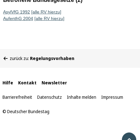
Betroffene Bundesgesetze (2)
AsylVfG 1992
[alle RV hierzu]
AufenthG 2004
[alle RV hierzu]
Sie
zurück zu:
Regelungsvorhaben
befinden
sich
hier:
Interne
Hilfe
Kontakt
Newsletter
Links
Barrierefreiheit
Datenschutz
Inhalte melden
Impressum
© Deutscher Bundestag
Nach