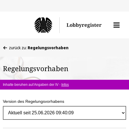
Direk
zum
Men
Lobbyregister
Inhal
öffne
Sie
zurück zu:
Regelungsvorhaben
befinden
sich
Regelungsvorhaben
hier:
Inhalte beruhen auf Angaben der IV -
Infos
Version des Regelungsvorhabens