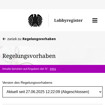
Direk
zum
Men
Lobbyregister
Inhal
öffne
Sie
zurück zu:
Regelungsvorhaben
befinden
sich
Regelungsvorhaben
hier:
Inhalte beruhen auf Angaben der IV -
Infos
Version des Regelungsvorhabens