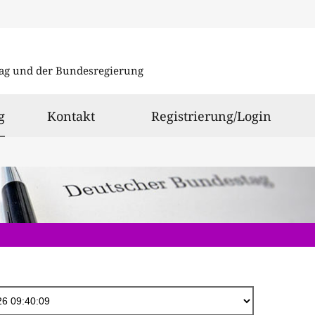
Direkt
zum
ag und der Bundesregierung
Inhalt
ausgewählt
g
Kontakt
Registrierung/Login