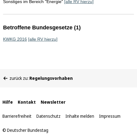
Sonstiges im Bereich "Energie"
[alle RV hierzu]
Betroffene Bundesgesetze (1)
KWKG 2016
[alle RV hierzu]
Sie
zurück zu:
Regelungsvorhaben
befinden
sich
hier:
Interne
Hilfe
Kontakt
Newsletter
Links
Barrierefreiheit
Datenschutz
Inhalte melden
Impressum
© Deutscher Bundestag