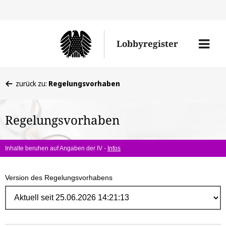
Direk
zum
Men
Lobbyregister
Inhal
öffne
Sie
zurück zu:
Regelungsvorhaben
befinden
sich
Regelungsvorhaben
hier:
Inhalte beruhen auf Angaben der IV -
Infos
Version des Regelungsvorhabens