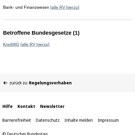
Bank- und Finanzwesen
[alle RV hierzu]
Betroffene Bundesgesetze (1)
KredWG
[alle RV hierzu]
Sie
zurück zu:
Regelungsvorhaben
befinden
sich
hier:
Interne
Hilfe
Kontakt
Newsletter
Links
Barrierefreiheit
Datenschutz
Inhalte melden
Impressum
© Deutscher Bundestag