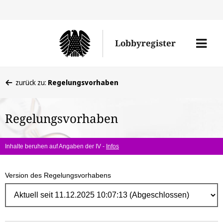
Direk
zum
Men
Lobbyregister
Inhal
öffne
Sie
zurück zu:
Regelungsvorhaben
befinden
sich
Regelungsvorhaben
hier:
Inhalte beruhen auf Angaben der IV -
Infos
Version des Regelungsvorhabens