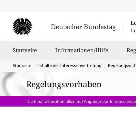
L
fü
Hauptnavigation
Startseite
Informationen/Hilfe
Reg
Sie
Startseite
Inhalte der Interessenvertretung
Regelungsvor
befinden
Regelungsvorhaben
sich
hier:
Die Inhalte beruhen allein auf Angaben der Interessenver