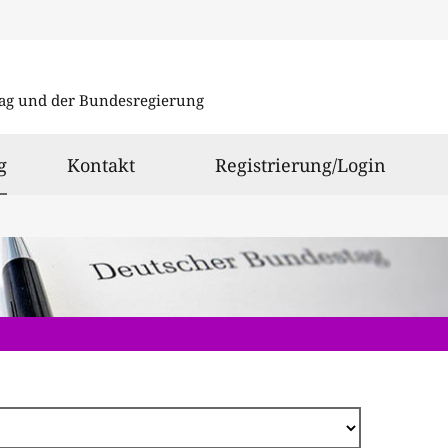
Direkt
zum
ag und der Bundesregierung
Inhalt
ausgewählt
g
Kontakt
Registrierung/Login