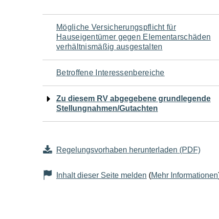
Navigation
Mögliche Versicherungspflicht für
Hauseigentümer gegen Elementarschäden
für
verhältnismäßig ausgestalten
den
Betroffene Interessenbereiche
Seiteninhalt
Zu diesem RV abgegebene grundlegende
Stellungnahmen/Gutachten
Regelungsvorhaben herunterladen (PDF)
Inhalt dieser Seite melden
(
Mehr Informationen