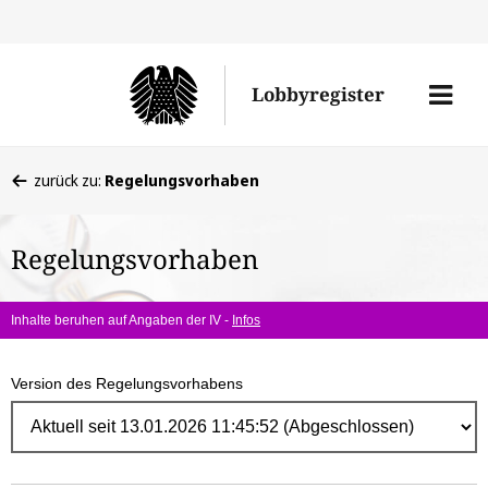
Direk
zum
Men
Lobbyregister
Inhal
öffne
Sie
zurück zu:
Regelungsvorhaben
befinden
sich
Regelungsvorhaben
hier:
Inhalte beruhen auf Angaben der IV -
Infos
Version des Regelungsvorhabens