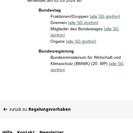
Versendet am 01.03.2024 an:
Bundestag
Fraktionen/Gruppen
[alle SG dorthin]
Gremien
[alle SG dorthin]
Mitglieder des Bundestages
[alle SG
dorthin]
Organe
[alle SG dorthin]
Bundesregierung
Bundesministerium für Wirtschaft und
Klimaschutz (BMWK) (20. WP)
[alle SG
dorthin]
Sie
zurück zu:
Regelungsvorhaben
befinden
sich
hier:
Hilfe
Kontakt
Newsletter