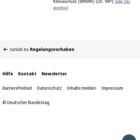
Klimaschutz (BMWK) (20. WP)
[alle SG
dorthin]
Sie
zurück zu:
Regelungsvorhaben
befinden
sich
hier:
Interne
Hilfe
Kontakt
Newsletter
Links
Barrierefreiheit
Datenschutz
Inhalte melden
Impressum
© Deutscher Bundestag