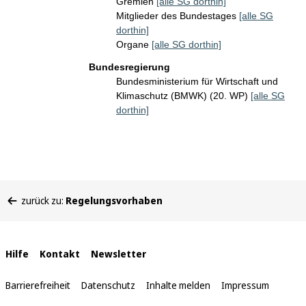
Gremien
[alle SG dorthin]
Mitglieder des Bundestages
[alle SG
dorthin]
Organe
[alle SG dorthin]
Bundesregierung
Bundesministerium für Wirtschaft und
Klimaschutz (BMWK) (20. WP)
[alle SG
dorthin]
Sie
zurück zu:
Regelungsvorhaben
befinden
sich
hier:
Interne
Hilfe
Kontakt
Newsletter
Links
Barrierefreiheit
Datenschutz
Inhalte melden
Impressum