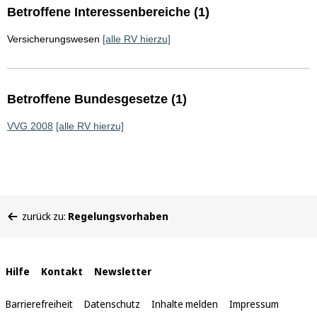
Betroffene Interessenbereiche (1)
Versicherungswesen
[alle RV hierzu]
Betroffene Bundesgesetze (1)
VVG 2008
[alle RV hierzu]
Sie
zurück zu:
Regelungsvorhaben
befinden
sich
hier:
Interne
Hilfe
Kontakt
Newsletter
Links
Barrierefreiheit
Datenschutz
Inhalte melden
Impressum