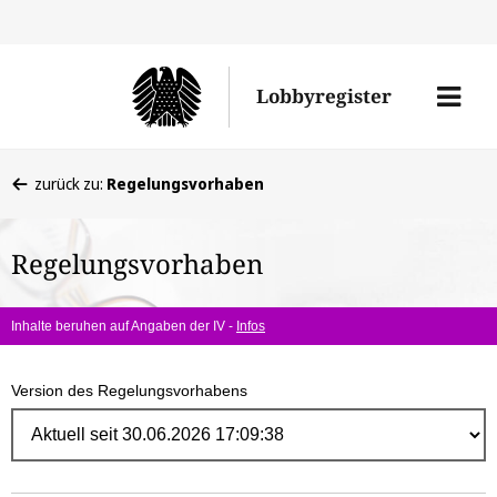
Direk
zum
Men
Lobbyregister
Inhal
öffne
Sie
zurück zu:
Regelungsvorhaben
befinden
sich
Regelungsvorhaben
hier:
Inhalte beruhen auf Angaben der IV -
Infos
Version des Regelungsvorhabens