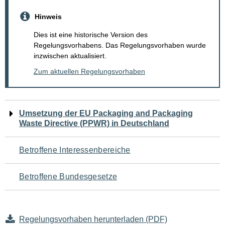
Hinweis
Dies ist eine historische Version des
Regelungsvorhabens. Das Regelungsvorhaben wurde
inzwischen aktualisiert.
Zum aktuellen Regelungsvorhaben
Navigation
Umsetzung der EU Packaging and Packaging
Waste Directive (PPWR) in Deutschland
für
den
Betroffene Interessenbereiche
Seiteninhalt
Betroffene Bundesgesetze
Regelungsvorhaben herunterladen (PDF)