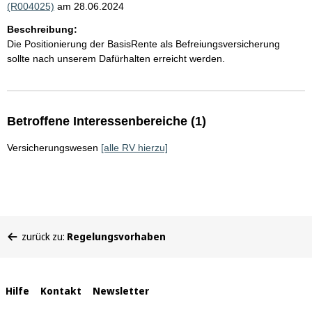
(R004025)
am 28.06.2024
Beschreibung:
Die Positionierung der BasisRente als Befreiungsversicherung
sollte nach unserem Dafürhalten erreicht werden.
Betroffene Interessenbereiche (1)
Versicherungswesen
[alle RV hierzu]
Sie
zurück zu:
Regelungsvorhaben
befinden
sich
hier:
Interne
Hilfe
Kontakt
Newsletter