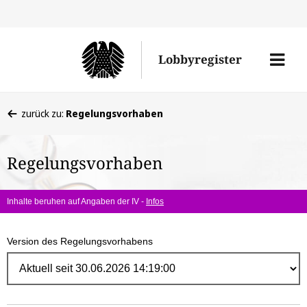
Direk
zum
Men
Lobbyregister
Inhal
öffne
Sie
zurück zu:
Regelungsvorhaben
befinden
sich
Regelungsvorhaben
hier:
Inhalte beruhen auf Angaben der IV -
Infos
Version des Regelungsvorhabens