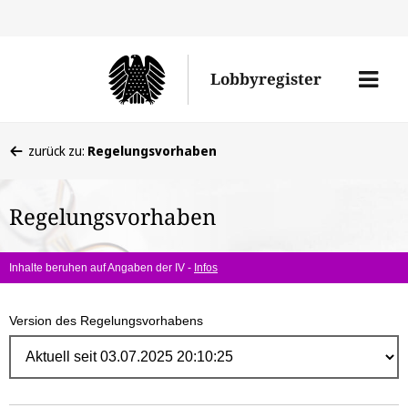
Direk
zum
Men
Lobbyregister
Inhal
öffne
Sie
zurück zu:
Regelungsvorhaben
befinden
sich
Regelungsvorhaben
hier:
Inhalte beruhen auf Angaben der IV -
Infos
Version des Regelungsvorhabens