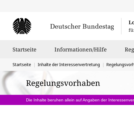
L
fü
Hauptnavigation
Startseite
Informationen/Hilfe
Reg
Sie
Startseite
Inhalte der Interessenvertretung
Regelungsvor
befinden
Regelungsvorhaben
sich
hier:
Die Inhalte beruhen allein auf Angaben der Interessenver