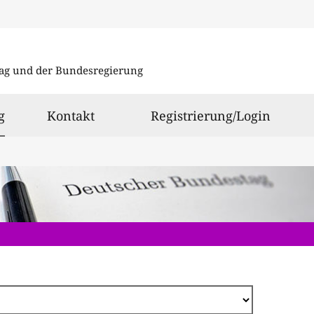
Direkt
zum
ag und der Bundesregierung
Inhalt
ausgewählt
g
Kontakt
Registrierung/Login