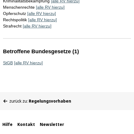
Kriminalitätsbekämpfung
[alle RV hierzu]
Menschenrechte
[alle RV hierzu]
Opferschutz
[alle RV hierzu]
Rechtspolitik
[alle RV hierzu]
Strafrecht
[alle RV hierzu]
Betroffene Bundesgesetze (1)
StGB
[alle RV hierzu]
Sie
zurück zu:
Regelungsvorhaben
befinden
sich
hier:
Interne
Hilfe
Kontakt
Newsletter