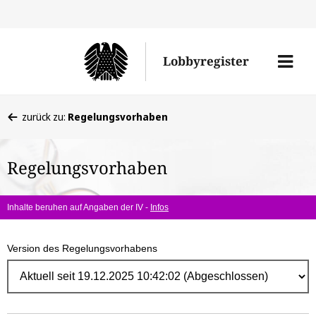
Direk
zum
Men
Lobbyregister
Inhal
öffne
Sie
zurück zu:
Regelungsvorhaben
befinden
sich
Regelungsvorhaben
hier:
Inhalte beruhen auf Angaben der IV -
Infos
Version des Regelungsvorhabens