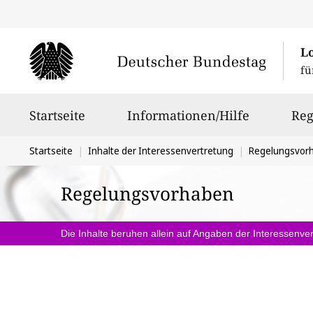
L
fü
Hauptnavigation
Startseite
Informationen/Hilfe
Reg
Sie
Startseite
Inhalte der Interessenvertretung
Regelungsvor
befinden
Regelungsvorhaben
sich
hier:
Die Inhalte beruhen allein auf Angaben der Interessenver