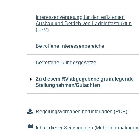
Navigation
Interessenvertretung für den effizienten
Ausbau und Betrieb von Ladeinfrastruktur.
für
(LSV)
den
Betroffene Interessenbereiche
Seiteninhalt
Betroffene Bundesgesetze
Zu diesem RV abgegebene grundlegende
Stellungnahmen/Gutachten
Regelungsvorhaben herunterladen (PDF)
Inhalt dieser Seite melden
(
Mehr Informationen