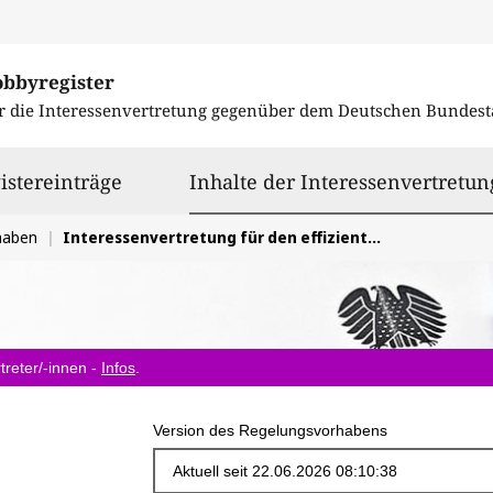
obbyregister
r die Interessenvertretung gegenüber dem
Deutschen Bundest
istereinträge
Inhalte der Interessenvertretun
haben
Interessenvertretung für den effizienten Ausbau und Betrieb von Ladeinfrastruktur. (LSV)
treter/-innen -
Infos
.
Version des Regelungsvorhabens