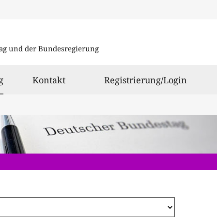
Direkt
zum
ag und der Bundesregierung
Inhalt
ausgewählt
g
Kontakt
Registrierung/Login