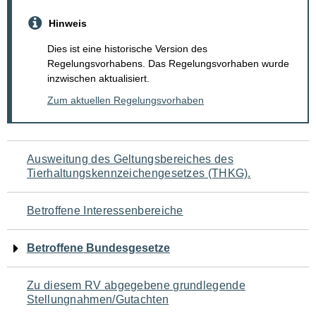
Hinweis
Dies ist eine historische Version des
Regelungsvorhabens. Das Regelungsvorhaben wurde
inzwischen aktualisiert.
Zum aktuellen Regelungsvorhaben
Navigation
Ausweitung des Geltungsbereiches des
Tierhaltungskennzeichengesetzes (THKG).
für
den
Betroffene Interessenbereiche
Seiteninhalt
Betroffene Bundesgesetze
Zu diesem RV abgegebene grundlegende
Stellungnahmen/Gutachten