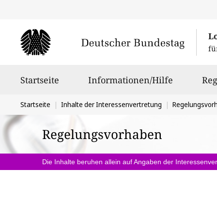
L
fü
Hauptnavigation
Startseite
Informationen/Hilfe
Reg
Sie
Startseite
Inhalte der Interessenvertretung
Regelungsvor
befinden
Regelungsvorhaben
sich
hier:
Die Inhalte beruhen allein auf Angaben der Interessenver