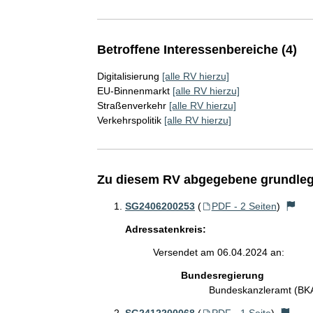
Betroffene Interessenbereiche (4)
Digitalisierung
[alle RV hierzu]
EU-Binnenmarkt
[alle RV hierzu]
Straßenverkehr
[alle RV hierzu]
Verkehrspolitik
[alle RV hierzu]
Zu diesem RV abgegebene grundleg
SG2406200253
(
PDF - 2 Seiten
)
Adressatenkreis:
Versendet am 06.04.2024 an:
Bundesregierung
Bundeskanzleramt (B
SG2412200068
(
PDF - 1 Seite
)