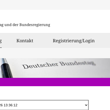
Direkt
zum
ag und der Bundesregierung
Inhalt
ausgewählt
g
Kontakt
Registrierung/Login