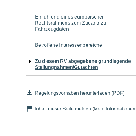
Navigation
Einführung eines europäischen
Rechtsrahmens zum Zugang zu
für
Fahrzeugdaten
den
Betroffene Interessenbereiche
Seiteninhalt
Zu diesem RV abgegebene grundlegende
Stellungnahmen/Gutachten
Regelungsvorhaben herunterladen (PDF)
Inhalt dieser Seite melden
(
Mehr Informationen