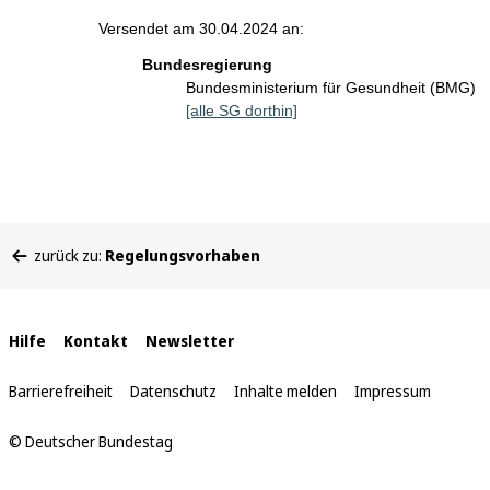
Versendet am 30.04.2024 an:
Bundesregierung
Bundesministerium für Gesundheit (BMG)
[alle SG dorthin]
Sie
zurück zu:
Regelungsvorhaben
befinden
sich
hier:
Interne
Hilfe
Kontakt
Newsletter
Links
Barrierefreiheit
Datenschutz
Inhalte melden
Impressum
© Deutscher Bundestag