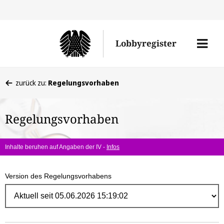
Direk
zum
Men
Lobbyregister
Inhal
öffne
Sie
zurück zu:
Regelungsvorhaben
befinden
sich
Regelungsvorhaben
hier:
Inhalte beruhen auf Angaben der IV -
Infos
Version des Regelungsvorhabens