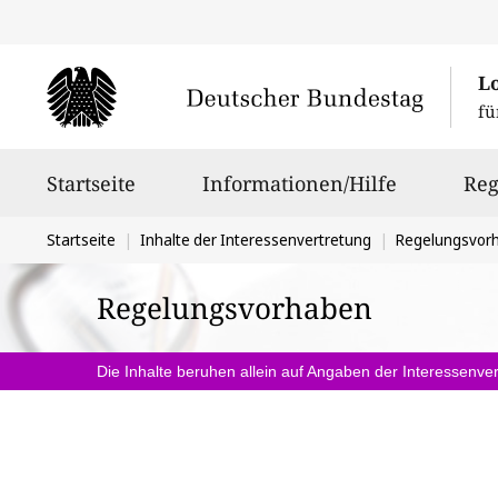
L
fü
Hauptnavigation
Startseite
Informationen/Hilfe
Reg
Sie
Startseite
Inhalte der Interessenvertretung
Regelungsvor
befinden
Regelungsvorhaben
sich
hier:
Die Inhalte beruhen allein auf Angaben der Interessenver