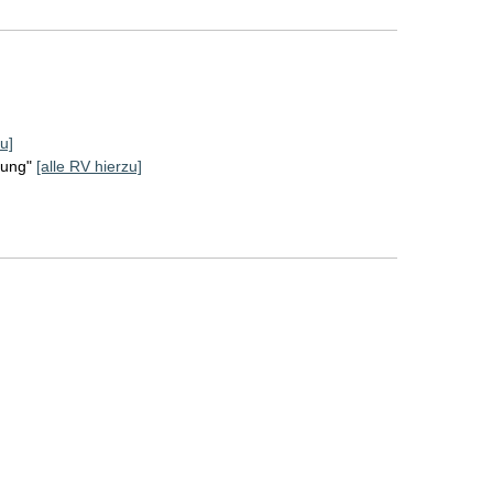
u]
rung"
[alle RV hierzu]