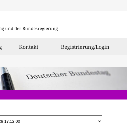
Direkt
zum
ag und der Bundesregierung
Inhalt
ausgewählt
g
Kontakt
Registrierung/Login