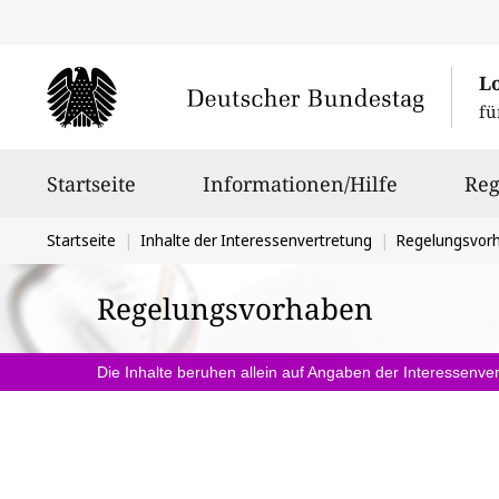
L
fü
Hauptnavigation
Startseite
Informationen/Hilfe
Reg
Sie
Startseite
Inhalte der Interessenvertretung
Regelungsvor
befinden
Regelungsvorhaben
sich
hier:
Die Inhalte beruhen allein auf Angaben der Interessenver