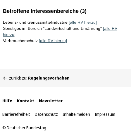
Betroffene Interessenbereiche (3)
Lebens- und Genussmittelindustrie
[alle RV hierzu]
Sonstiges im Bereich "Landwirtschaft und Ernährung"
[alle RV
hierzu]
Verbraucherschutz
[alle RV hierzu]
Sie
zurück zu:
Regelungsvorhaben
befinden
sich
hier:
Interne
Hilfe
Kontakt
Newsletter
Links
Barrierefreiheit
Datenschutz
Inhalte melden
Impressum
© Deutscher Bundestag