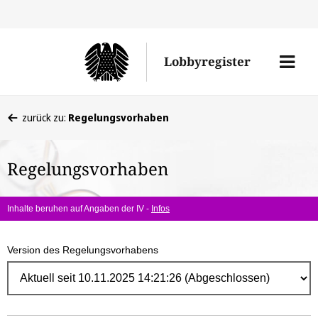
Direk
zum
Men
Lobbyregister
Inhal
öffne
Sie
zurück zu:
Regelungsvorhaben
befinden
sich
Regelungsvorhaben
hier:
Inhalte beruhen auf Angaben der IV -
Infos
Version des Regelungsvorhabens