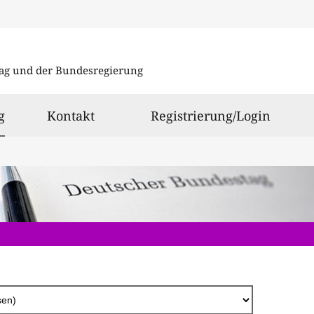
Direkt
zum
ag und der Bundesregierung
Inhalt
ausgewählt
g
Kontakt
Registrierung/Login