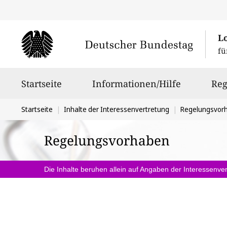
L
fü
Hauptnavigation
Startseite
Informationen/Hilfe
Reg
Sie
Startseite
Inhalte der Interessenvertretung
Regelungsvor
befinden
Regelungsvorhaben
sich
hier:
Die Inhalte beruhen allein auf Angaben der Interessenver