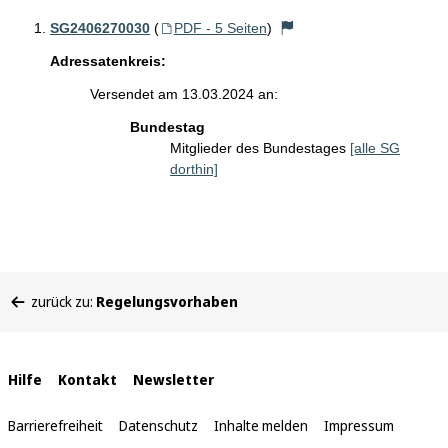
SG2406270030
(
PDF - 5 Seiten
)
Adressatenkreis:
Versendet am 13.03.2024 an:
Bundestag
Mitglieder des Bundestages
[alle SG
dorthin]
Sie
zurück zu:
Regelungsvorhaben
befinden
sich
hier:
Interne
Hilfe
Kontakt
Newsletter
Links
Barrierefreiheit
Datenschutz
Inhalte melden
Impressum