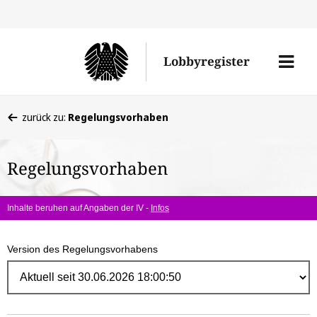
Direk
zum
Men
Lobbyregister
Inhal
öffne
Sie
zurück zu:
Regelungsvorhaben
befinden
sich
Regelungsvorhaben
hier:
Inhalte beruhen auf Angaben der IV -
Infos
Version des Regelungsvorhabens