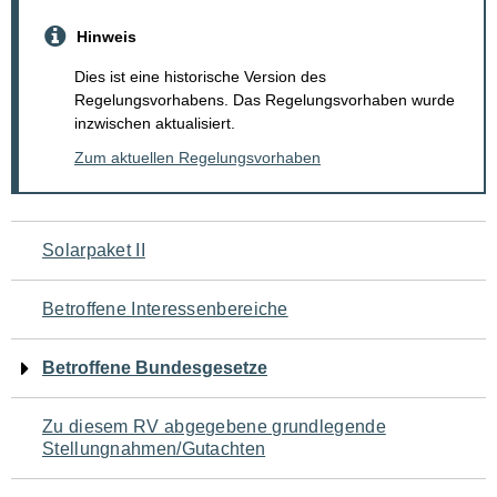
Hinweis
Dies ist eine historische Version des
Regelungsvorhabens. Das Regelungsvorhaben wurde
inzwischen aktualisiert.
Zum aktuellen Regelungsvorhaben
Navigation
Solarpaket II
für
Betroffene Interessenbereiche
den
Betroffene Bundesgesetze
Seiteninhalt
Zu diesem RV abgegebene grundlegende
Stellungnahmen/Gutachten