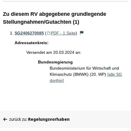
Zu diesem RV abgegebene grundlegende
Stellungnahmen/Gutachten (1)
SG2406270085
(
PDF - 1 Seite
)
Adressatenkreis:
Versendet am 20.03.2024 an:
Bundesregierung
Bundesministerium für Wirtschaft und
Klimaschutz (BMWK) (20. WP)
[alle SG
dorthin]
Sie
zurück zu:
Regelungsvorhaben
befinden
sich