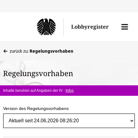
Direk
zum
Men
Lobbyregister
Inhal
öffne
Sie
zurück zu:
Regelungsvorhaben
befinden
sich
Regelungsvorhaben
hier:
Inhalte beruhen auf Angaben der IV -
Infos
Version des Regelungsvorhabens