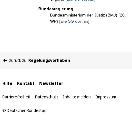
Bundesregierung
Bundesministerium der Justiz (BMJ) (20.
WP)
[alle SG dorthin]
Sie
zurück zu:
Regelungsvorhaben
befinden
sich
hier:
Interne
Hilfe
Kontakt
Newsletter
Links
Barrierefreiheit
Datenschutz
Inhalte melden
Impressum
© Deutscher Bundestag