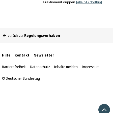
Fraktionen/Gruppen
[alle SG dorthin]
Sie
zurück zu:
Regelungsvorhaben
befinden
sich
hier:
Interne
Hilfe
Kontakt
Newsletter
Links
Barrierefreiheit
Datenschutz
Inhalte melden
Impressum
© Deutscher Bundestag
Nach